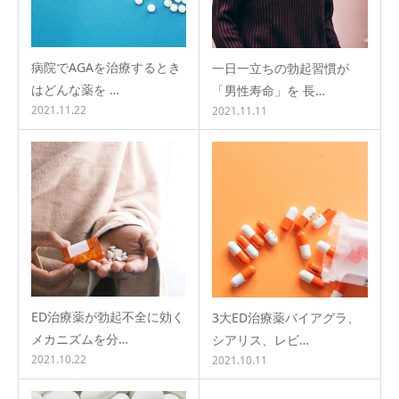
病院でAGAを治療するとき
一日一立ちの勃起習慣が
はどんな薬を …
「男性寿命」を 長…
2021.11.22
2021.11.11
ED治療薬が勃起不全に効く
3大ED治療薬バイアグラ、
メカニズムを分…
シアリス、レビ…
2021.10.22
2021.10.11