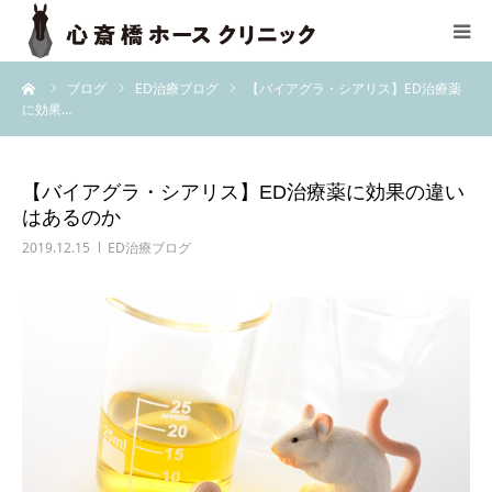
ーム
ブログ
ED治療ブログ
【バイアグラ・シアリス】ED治療薬
TOP
に効果…
選ばれる理由
【バイアグラ・シアリス】ED治療薬に効果の違い
はあるのか
診察の流れ
2019.12.15
ED治療ブログ
料金表
治療薬一覧
医師紹介
よくあるご質問