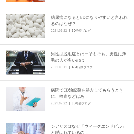
糖尿病になるとEDになりやすいと言われ
るのはなぜ？
2021.09.22
ED治療ブログ
男性型脱毛症とはーそもそも、男性に薄
毛の人が多いのは…
2021.09.11
AGA治療ブログ
病院でED治療薬を処方してもらうとき
に、検査などはあ…
2021.07.22
ED治療ブログ
シアリスはなぜ「ウィークエンドピル」
と呼ばれているの…